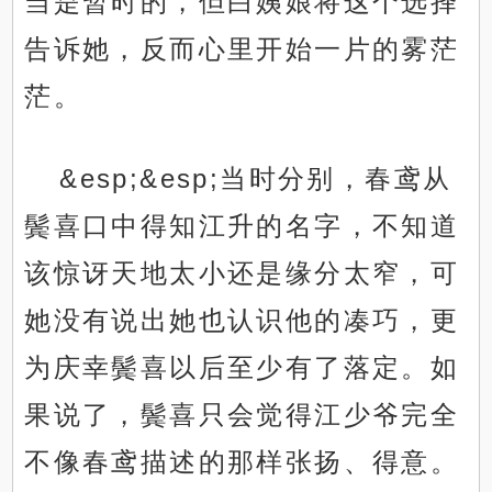
当是暂时的，但白姨娘将这个选择
告诉她，反而心里开始一片的雾茫
茫。
&esp;&esp;当时分别，春鸢从
鬓喜口中得知江升的名字，不知道
该惊讶天地太小还是缘分太窄，可
她没有说出她也认识他的凑巧，更
为庆幸鬓喜以后至少有了落定。如
果说了，鬓喜只会觉得江少爷完全
不像春鸢描述的那样张扬、得意。