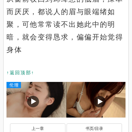
而厌厌，都说人的眉与眼端绪如
聚，可他常常读不出她此中的明
暗，就会变得恳求，偏偏开始觉得
身体
↑返回顶部↑
上一章
书页/目录