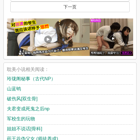
下一页
耽美小说相关阅读：
玲珑阁秘事（古代NP）
山蓝鸲
破伤风[双生骨]
夫君变成死鬼之后np
军校生的玩物
姐姐不说话[骨科]
药王谷伪父女 (师徒养成)