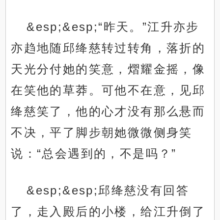
&esp;&esp;“昨天。”江升亦步
亦趋地随邱绛慈转过转角，落折的
天光分付她的笑意，熠耀金摇，像
在笑他的草莽。可他不在意，见邱
绛慈笑了，他的心才没有那么悬而
不决，平了脚步朝她微微侧身笑
说：“总会遇到的，不是吗？”
&esp;&esp;邱绛慈没有回答
了，走入殿后的小楼，给江升倒了