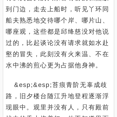
到门边，走去上船时，听见丫环同
船夫熟悉地交待哪个岸、哪片山、
哪座观，这些都是邱绛慈没对他说
过的，比起谈论没有请求就如水赴
壑的冒失，此刻没有火来温、不在
水中沸的煎心更为占据他身神。
&esp;&esp;苔痕青阶无辜成歧
路，旧夕楼台随江升地登程逐渐浮
现眼中。观里并没有人，只有殿前