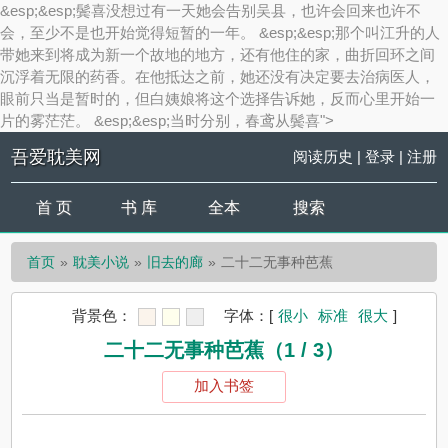
&esp;&esp;鬓喜没想过有一天她会告别吴县，也许会回来也许不
会，至少不是也开始觉得短暂的一年。 &esp;&esp;那个叫江升的人
带她来到将成为新一个故地的地方，还有他住的家，曲折回环之间
沉浮着无限的药香。在他抵达之前，她还没有决定要去治病医人，
眼前只当是暂时的，但白姨娘将这个选择告诉她，反而心里开始一
片的雾茫茫。 &esp;&esp;当时分别，春鸢从鬓喜">
吾爱耽美网
阅读历史
|
登录
|
注册
首 页
书 库
全本
搜索
首页
耽美小说
旧去的廊
二十二无事种芭蕉
背景色：
字体：
[
很小
标准
很大
]
二十二无事种芭蕉（1 / 3）
加入书签