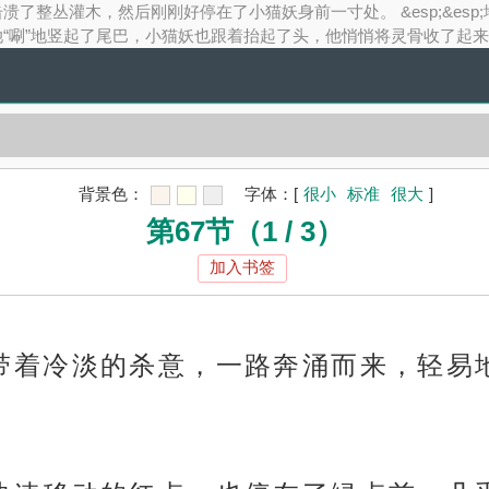
地击溃了整丛灌木，然后刚刚好停在了小猫妖身前一寸处。 &esp;&
&esp;她“唰”地竖起了尾巴，小猫妖也跟着抬起了头，他悄悄将灵骨收了起
背景色：
字体：
[
很小
标准
很大
]
第67节（1 / 3）
加入书签
迅猛，带着冷淡的杀意，一路奔涌而来，轻