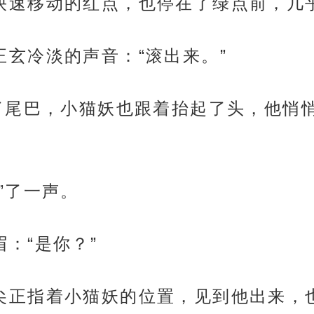
，那个快速移动的红点，也停在了绿点前，
了陆正玄冷淡的声音：“滚出来。”
”地竖起了尾巴，小猫妖也跟着抬起了头，他
呜”了一声。
了眉：“是你？”
剑，剑尖正指着小猫妖的位置，见到他出来