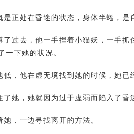
眼，大概是正处在昏迷的状态，身体半蜷，
一下子蹲了过去，他一手捏着小猫妖，一手
了一下她的状况。
修为比他低，他在虚无境找到她的时候，她
神魂裹住了她，她就因为过于虚弱而陷入了昏
边护着她，一边寻找离开的方法。