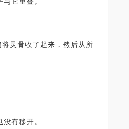
几乎与它重叠。
悄悄将灵骨收了起来，然后从所
，也没有移开。