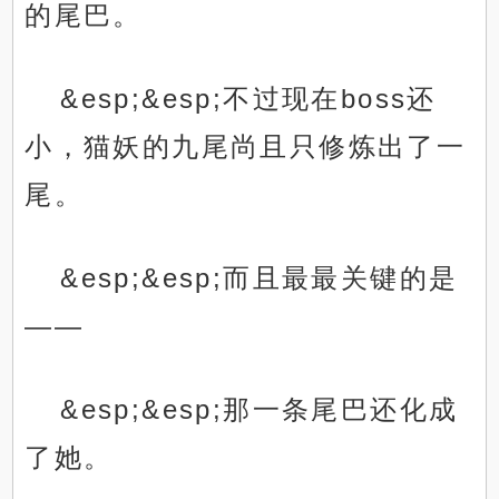
的尾巴。
&esp;&esp;不过现在boss还
小，猫妖的九尾尚且只修炼出了一
尾。
&esp;&esp;而且最最关键的是
——
&esp;&esp;那一条尾巴还化成
了她。