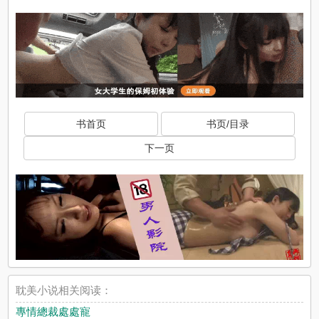
书首页
书页/目录
下一页
耽美小说相关阅读：
專情總裁處處寵