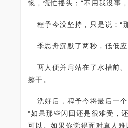
惚，慌忙摇头：“不用我没事
程予今没坚持，只是说：“
季思舟沉默了两秒，低低应
两人便并肩站在了水槽前。
擦干。
洗好后，程予今将最后一个
“如果那些闪回还是很难受，
可以。如果你觉得面对真人难以