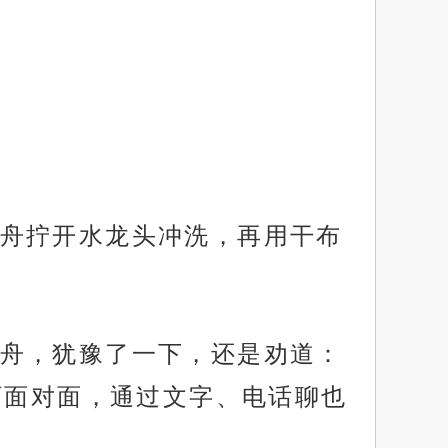
舟拧开水龙头冲洗，再用干布
舟，犹豫了一下，还是劝道：
师面对面，通过文字、电话聊也