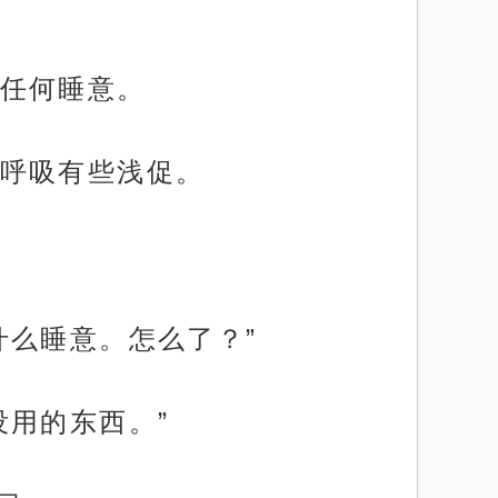
任何睡意。
呼吸有些浅促。
什么睡意。怎么了？”
用的东西。”