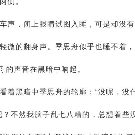
两侧。
车声，闭上眼睛试图入睡，可是却没有
轻微的翻身声。季思舟似乎也睡不着，
思舟的声音在黑暗中响起。
看着黑暗中季思舟的轮廓：“没呢，没
吧？不然我脑子乱七八糟的，总想着些没