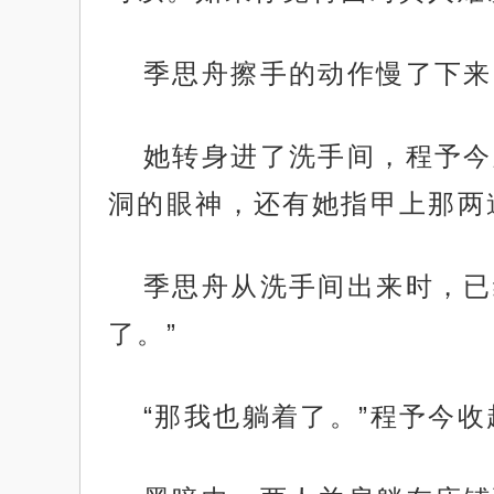
季思舟擦手的动作慢了下来
她转身进了洗手间，程予今
洞的眼神，还有她指甲上那两
季思舟从洗手间出来时，已
了。”
“那我也躺着了。”程予今