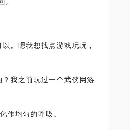
回。
可以。嗯我想找点游戏玩玩，
的？我之前玩过一个武侠网游
化作均匀的呼吸。