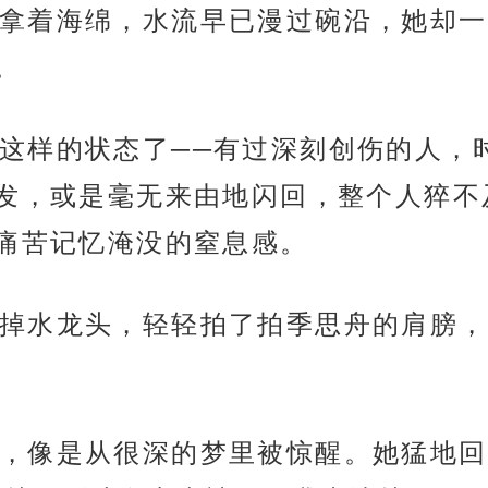
拿着海绵，水流早已漫过碗沿，她却一
。
这样的状态了──有过深刻创伤的人，
发，或是毫无来由地闪回，整个人猝不
痛苦记忆淹没的窒息感。
掉水龙头，轻轻拍了拍季思舟的肩膀，
，像是从很深的梦里被惊醒。她猛地回