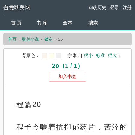
吾爱耽美网
阅读历史
|
登录
|
注册
首 页
书 库
全本
搜索
首页
耽美小说
锁定
2o
背景色：
字体：
[
很小
标准
很大
]
2o（1 / 1）
加入书签
程篇20
程予今嚼着抗抑郁药片，苦涩的