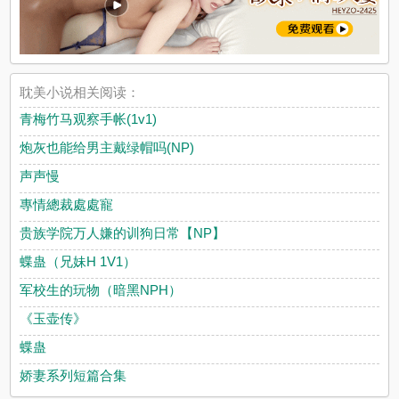
耽美小说相关阅读：
青梅竹马观察手帐(1v1)
炮灰也能给男主戴绿帽吗(NP)
声声慢
專情總裁處處寵
贵族学院万人嫌的训狗日常【NP】
蝶蛊（兄妹H 1V1）
军校生的玩物（暗黑NPH）
《玉壶传》
蝶蛊
娇妻系列短篇合集