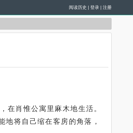
阅读历史
|
登录
|
注册
，在肖惟公寓里麻木地生活。
能地将自己缩在客房的角落，