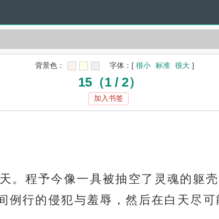
背景色：
字体：
[
很小
标准
很大
]
15（1 / 2）
加入书签
天。程予今像一具被抽空了灵魂的躯壳
间例行的侵犯与羞辱，然后在白天尽可