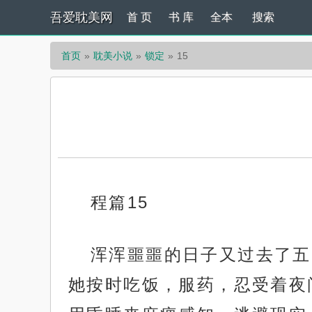
吾爱耽美网
首 页
书 库
全本
搜索
首页
耽美小说
锁定
15
程篇15
浑浑噩噩的日子又过去了五
她按时吃饭，服药，忍受着夜