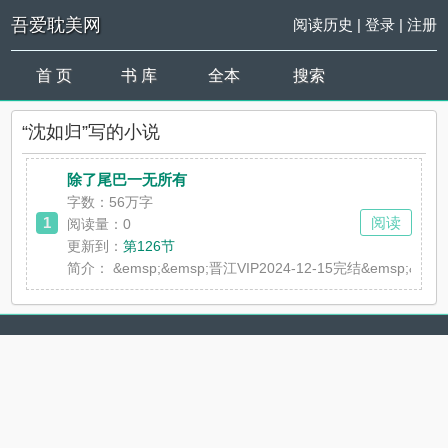
吾爱耽美网
阅读历史
|
登录
|
注册
首 页
书 库
全本
搜索
“沈如归”写的小说
除了尾巴一无所有
字数：56万字
1
阅读
阅读量：0
更新到：
第126节
简介：
&emsp;&emsp;晋江VIP2024-12-15完结&ems