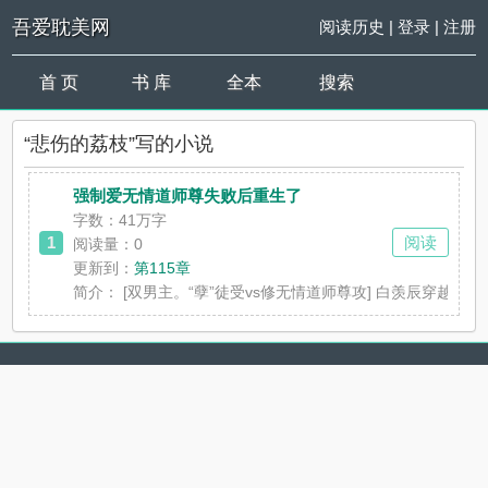
吾爱耽美网
阅读历史
|
登录
|
注册
首 页
书 库
全本
搜索
“悲伤的荔枝”写的小说
强制爱无情道师尊失败后重生了
字数：41万字
1
阅读
阅读量：0
更新到：
第115章
简介：
[双男主。“孽”徒受vs修无情道师尊攻] 白羡辰穿越