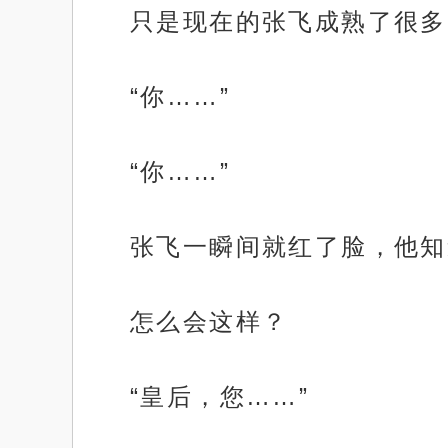
只是现在的张飞成熟了很多
“你……”
“你……”
张飞一瞬间就红了脸，他知
怎么会这样？
“皇后，您……”