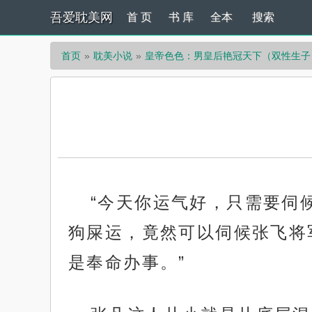
吾爱耽美网
首 页
书 库
全本
搜索
首页
耽美小说
皇帝色色：男皇后艳冠天下（双性生子
“今天你运气好，只需要伺
狗屎运，竟然可以伺候张飞将
是奉命办事。”