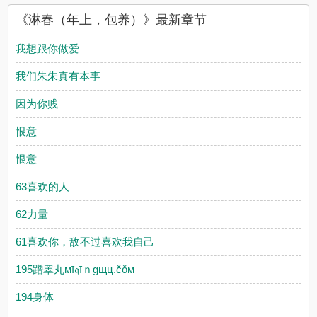
读，书友所发表的淋春（年上，包养）评论，并不代表吾爱耽美
《淋春（年上，包养）》最新章节
网赞同或者支持淋春（年上，包养）读者的观点。
我想跟你做爱
我们朱朱真有本事
因为你贱
恨意
恨意
63喜欢的人
62力量
61喜欢你，敌不过喜欢我自己
195蹭睾丸мī𝔮īｎgщц.čǒм
194身体