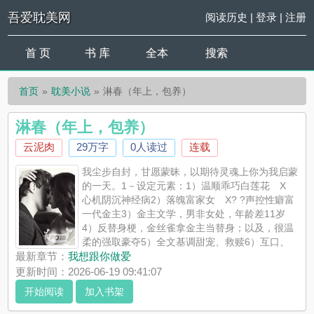
吾爱耽美网
阅读历史
|
登录
|
注册
首 页
书 库
全本
搜索
首页
耽美小说
淋春（年上，包养）
淋春（年上，包养）
云泥肉
29万字
0人读过
连载
我尘步自封，甘愿蒙昧，以期待灵魂上你为我启蒙
的一天。1－设定元素：1）温顺乖巧白莲花 X
心机阴沉神经病2）落魄富家女 X? ?声控性癖富
一代金主3）金主文学，男非女处，年龄差11岁
4）反替身梗，金丝雀拿金主当替身；以及，很温
柔的强取豪夺5）全文基调甜宠、救赎6）互口、
吞精、舔穴、潮喷、道具、各种场合play都会有2补充说明：1）
最新章节：
我想跟你做爱
此文原名《乖乖女（包养）》，因为删改太多，旧文重发。影响
更新时间：2026-06-19 09:41:07
到阅读体验...
开始阅读
加入书架
《淋春（年上，包养）》是云泥肉精心创作的耽美小说，吾爱耽
美网实时更新淋春（年上，包养）最新章节并且提供无弹窗阅