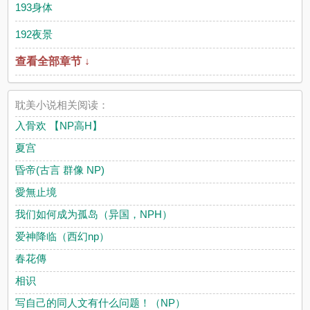
193身体
192夜景
查看全部章节 ↓
耽美小说相关阅读：
入骨欢 【NP高H】
夏宫
昏帝(古言 群像 NP)
愛無止境
我们如何成为孤岛（异国，NPH）
爱神降临（西幻np）
春花傳
相识
写自己的同人文有什么问题！（NP）