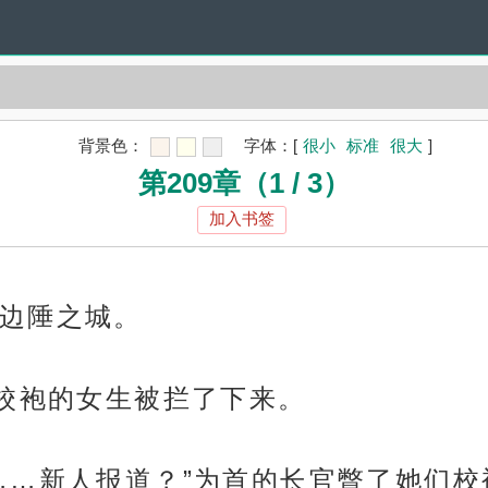
背景色：
字体：
[
很小
标准
很大
]
第209章（1 / 3）
加入书签
边陲之城。
院校袍的女生被拦了下来。
……新人报道？”为首的长官瞥了她们校