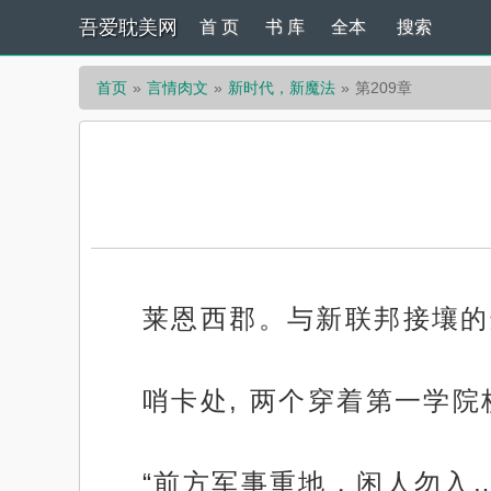
吾爱耽美网
首 页
书 库
全本
搜索
首页
言情肉文
新时代，新魔法
第209章
莱恩西郡。与新联邦接壤的
哨卡处, 两个穿着第一学
“前方军事重地，闲人勿入