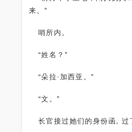
来。”
哨所内。
“姓名？”
“朵拉·加西亚。”
“文。”
长官接过她们的身份函, 过