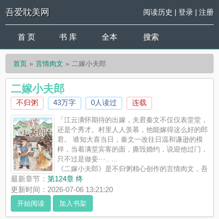
吾爱耽美网
阅读历史
|
登录
|
注册
首 页
书 库
全本
搜索
首页
言情肉文
二嫁小夫郎
二嫁小夫郎
不归粥
43万字
0人读过
连载
「江云满怀期待的出嫁，夫君秦文不仅仪表堂堂，
还是个秀才。村里人人羡慕，他能嫁得这么好的郎
君。 谁知大喜当日，秦文一改往日温和谦逊的模
样，当着满堂宾客的面，撕毁婚约，说迎他过门，
只不过是做妾···.. ...
《二嫁小夫郎》是不归粥精心创作的言情肉文，吾
爱耽美网实时更新二嫁小夫郎最新章节并且提供无弹窗阅读，书
最新章节：
第124章 终
友所发表的二嫁小夫郎评论，并不代表吾爱耽美网赞同或者支持
更新时间：2026-07-06 13:21:20
二嫁小夫郎读者的观点。
开始阅读
加入书架