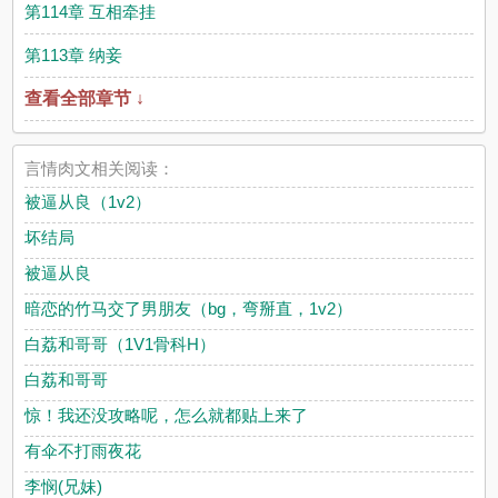
第114章 互相牵挂
第113章 纳妾
查看全部章节 ↓
言情肉文相关阅读：
被逼从良（1v2）
坏结局
被逼从良
暗恋的竹马交了男朋友（bg，弯掰直，1v2）
白荔和哥哥（1V1骨科H）
白荔和哥哥
惊！我还没攻略呢，怎么就都贴上来了
有伞不打雨夜花
李悯(兄妹)