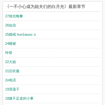
《一不小心成为姐夫们的白月光》最新章节
27烛光晚餐
26短信
25婚戒 huo1aшuc o
24睡裙
怜惜
22大姐
21旧衣服
2o电话
19浪荡子
18微不足道的小事