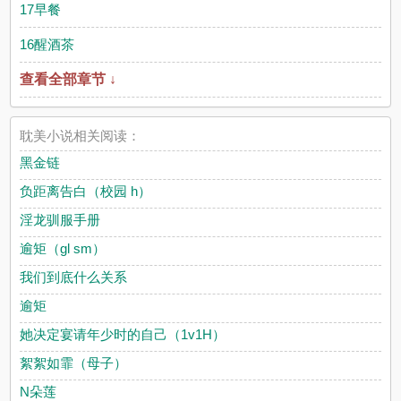
17早餐
16醒酒茶
查看全部章节 ↓
耽美小说相关阅读：
黑金链
负距离告白（校园 h）
淫龙驯服手册
逾矩（gl sm）
我们到底什么关系
逾矩
她决定宴请年少时的自己（1v1H）
絮絮如霏（母子）
N朵莲