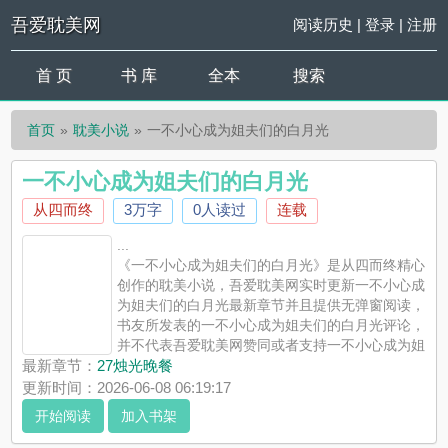
吾爱耽美网
阅读历史
|
登录
|
注册
首 页
书 库
全本
搜索
首页
耽美小说
一不小心成为姐夫们的白月光
一不小心成为姐夫们的白月光
从四而终
3万字
0人读过
连载
...
《一不小心成为姐夫们的白月光》是从四而终精心
创作的耽美小说，吾爱耽美网实时更新一不小心成
为姐夫们的白月光最新章节并且提供无弹窗阅读，
书友所发表的一不小心成为姐夫们的白月光评论，
并不代表吾爱耽美网赞同或者支持一不小心成为姐
夫们的白月光读者的观点。
最新章节：
27烛光晚餐
更新时间：2026-06-08 06:19:17
开始阅读
加入书架